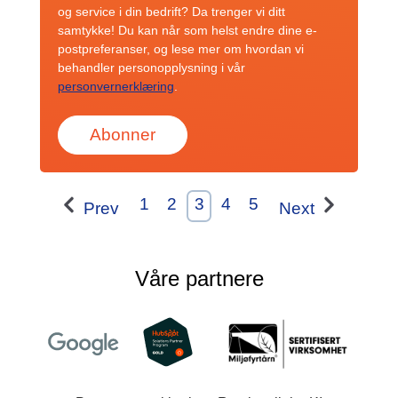
og service i din bedrift? Da trenger vi ditt
samtykke! Du kan når som helst endre dine e-
postpreferanser, og lese mer om hvordan vi
behandler personopplysning i vår
personvernerklæring
.
1
2
3
4
5
Prev
Next
Våre partnere