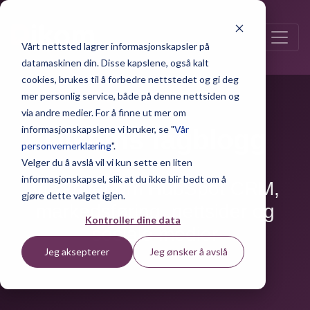
Vårt nettsted lagrer informasjonskapsler på
datamaskinen din. Disse kapslene, også kalt
cookies, brukes til å forbedre nettstedet og gi deg
mer personlig service, både på denne nettsiden og
via andre medier. For å finne ut mer om
informasjonskapslene vi bruker, se "
Vår
Dikoms fagblogg
personvernerklæring
".
Velger du å avslå vil vi kun sette en liten
informasjonskapsel, slik at du ikke blir bedt om å
Vi skriver om HubSpot CRM,
gjøre dette valget igjen.
markedsføring, nettsider og
Kontroller dine data
sosiale medier
Jeg aksepterer
Jeg ønsker å avslå