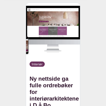
Interiør
Ny nettside ga
fulle ordrebøker
for
interiørarkitektene
i D å Bo