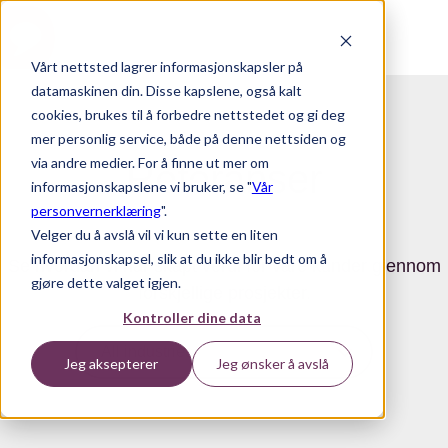
Vårt nettsted lagrer informasjonskapsler på
H
datamaskinen din. Disse kapslene, også kalt
o
cookies, brukes til å forbedre nettstedet og gi deg
mer personlig service, både på denne nettsiden og
m
via andre medier. For å finne ut mer om
Referanser
e
informasjonskapslene vi bruker, se "
Vår
p
personvernerklæring
".
a
Velger du å avslå vil vi kun sette en liten
g
informasjonskapsel, slik at du ikke blir bedt om å
Se hvordan vi har skapt verdi for våre kunder gjennom
e
gjøre dette valget igjen.
forskjellige prosjekter.
Kontroller dine data
Jeg aksepterer
Jeg ønsker å avslå