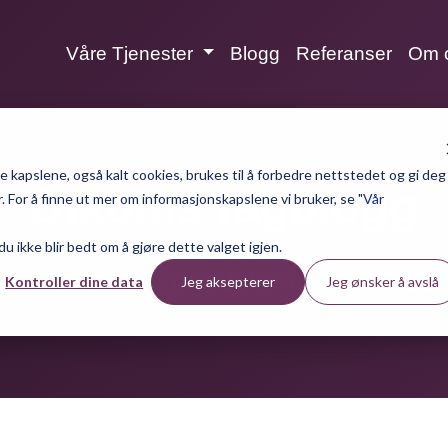
Våre Tjenester
Blogg
Referanser
Om 
 kapslene, også kalt cookies, brukes til å forbedre nettstedet og gi deg
Dikoms fagblogg
 For å finne ut mer om informasjonskapslene vi bruker, se "
Vår
 du ikke blir bedt om å gjøre dette valget igjen.
Spot CRM, markedsføring, nettsider
Kontroller dine data
Jeg aksepterer
Jeg ønsker å avslå