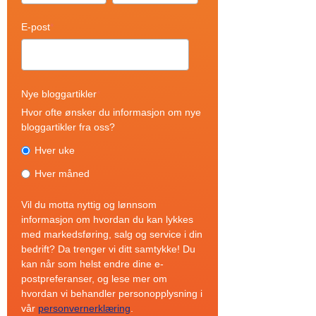
E-post
*
Nye bloggartikler
*
Hvor ofte ønsker du informasjon om nye
bloggartikler fra oss?
Hver uke
Hver måned
Vil du motta nyttig og lønnsom
informasjon om hvordan du kan lykkes
med markedsføring, salg og service i din
bedrift? Da trenger vi ditt samtykke! Du
kan når som helst endre dine e-
postpreferanser, og lese mer om
hvordan vi behandler personopplysning i
vår
personvernerklæring
.