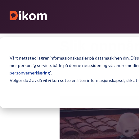
Slik oppnår
Vårt nettsted lagrer informasjonskapsler på datamaskinen din. Disse
innhold
mer personlig service, både på denne nettsiden og via andre medier.
personvernerklæring
".
Velger du å avslå vil vi kun sette en liten informasjonskapsel, slik at
Publisert 8. april 2024 | av Yvonne 