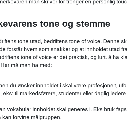
at merkevaren man skriver for trenger en personlig t
kevarens tone og stemme
driftens tone utad, bedriftens tone of voice. Denne s
nde forstår hvem som snakker og at innholdet utad fr
driftens tone of voice er det praktisk, og lurt, å ha 
s. Her må man ha med:
n du ønsker innholdet i skal være profesjonelt, ufor
 eks: til markedsførere, studenter eller daglig ledere
n vokabular innholdet skal generes i. Eks bruk fa
 kan forvirre målgruppen.