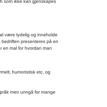
ouch som ikke kan gjenskapes
kal være tydelig og inneholde
a bedriften presenteres på en
klar en mal for hvordan man
melt, humoristisk etc, og
.
gspråk men unngå for mange