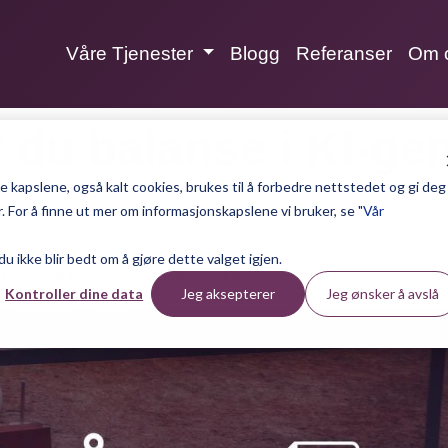
Våre Tjenester
Blogg
Referanser
Om 
 du balanse i KI-ge
 kapslene, også kalt cookies, brukes til å forbedre nettstedet og gi deg
 For å finne ut mer om informasjonskapslene vi bruker, se "
Vår
 du ikke blir bedt om å gjøre dette valget igjen.
Røiseland Urke – 4 minutter lesetid.
Kontroller dine data
Jeg aksepterer
Jeg ønsker å avslå