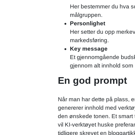
Her bestemmer du hva som 
målgruppen.
Personlighet
Her setter du opp merkev
markedsføring.
Key message
Et gjennomgående budskap
gjennom alt innhold som 
En god prompt
Når man har dette på plass, e
genererer innhold med verktøy
den ønskede tonen. Et smart t
vil KI-verktøyet huske prefera
tidligere skrevet en bloggarti