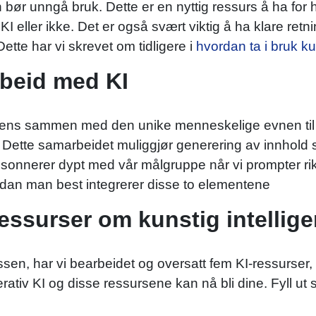
bør unngå bruk. Dette er en nyttig ressurs å ha fo
 eller ikke. Det er også svært viktig å ha klare retni
ette har vi skrevet om tidligere i
hvordan ta i bruk kun
beid med KI
lligens sammen med den unike menneskelige evnen til å 
 Dette samarbeidet muliggjør generering av innhold 
onnerer dypt med vår målgruppe når vi prompter rikt
ordan man best integrerer disse to elementene
ressurser om kunstig intellig
ssen, har vi bearbeidet og oversatt fem KI-ressurser
nerativ KI og disse ressursene kan nå bli dine. Fyll u