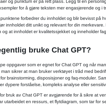
er og punktum er på rett plass. Legg til en personli
ksempler for å gjøre teksten mer engasjerende og i
unktene forbedrer du innholdet og blir bevisst på h
 innholdet ditt unikt og relevant for din merkevare.
nden og at innholdet er kvalitetssjekket og inneholde
egentlig bruke Chat GPT?
 type oppgaver som er egnet for Chat GPT og når man
at man sikrer at man bruker verktøyet i tråd med bedrif
for brainstorming, disposisjoner og faq-moduler. Samt
ver dypere forståelse, kompleks analyse eller sensiti
 for bruk av Chat GPT er avgjørende for å sikre at ve
 utarbeidet en ressurs, et flytdiagram, som tar for 