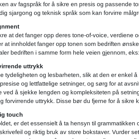
en av fagspråk for å sikre en presis og passende to
ig sjargong og teknisk språk som kan forvirre målg
ignment
kre at det fanger opp deres tone-of-voice, verdiene og
r at innholdet fanger opp tonen som bedriften ønsker 
ler bedriften i samme form hele veien gjennom, eks: B
irrende uttrykk
e tydeligheten og lesbarheten, slik at den er enkel å
presise og lettfattelige setninger, og sørg for at avs
øye ved å sjekke lengden og kompleksiteten på setnin
 forvirrende uttrykk. Disse bør du fjerne for å sikre k
ig touch
et, er det essensielt å ta hensyn til grammatikken og
 skrivefeil og riktig bruk av store bokstaver. Vurder