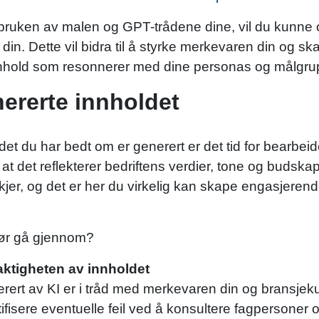
uken av malen og GPT-trådene dine, vil du kunne o
 din. Dette vil bidra til å styrke merkevaren din og
nnhold som resonnerer med dine personas og målgru
ererte innholdet
det du har bedt om er generert er det tid for bearbeid
k at det reflekterer bedriftens verdier, tone og budsk
jer, og det er her du virkelig kan skape engasjerende
bør gå gjennom?
aktigheten av innholdet
nerert av KI er i tråd med merkevaren din og brans
tifisere eventuelle feil ved å konsultere fagpersone