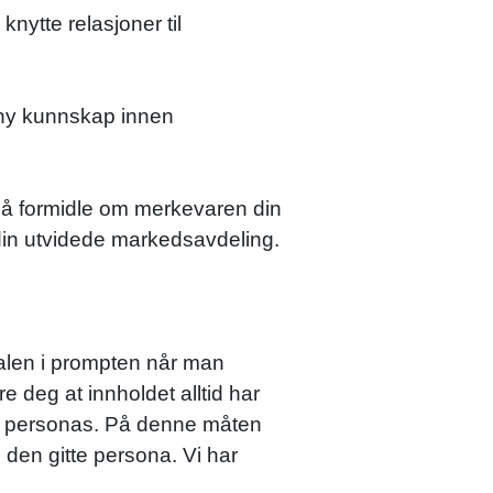
nytte relasjoner til
r ny kunnskap innen
 å formidle om merkevaren din
 din utvidede markedsavdeling.
malen i prompten når man
deg at innholdet alltid har
elt personas. På denne måten
 den gitte persona. Vi har