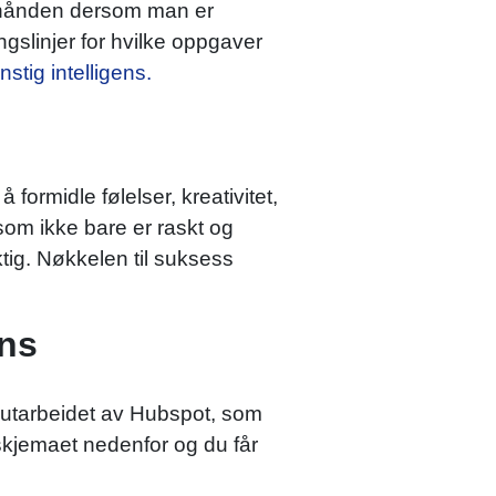
r hånden dersom man er
ngslinjer for hvilke oppgaver
stig intelligens.
formidle følelser, kreativitet,
som ikke bare er raskt og
ig. Nøkkelen til suksess
ens
, utarbeidet av Hubspot, som
t skjemaet nedenfor og du får