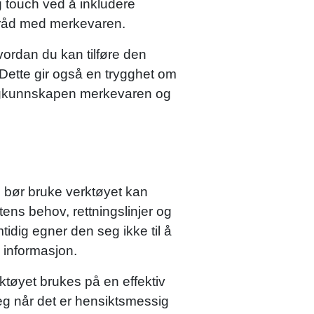
g touch ved å inkludere
 tråd med merkevaren.
vordan du kan tilføre den
 Dette gir også en trygghet om
r fagkunnskapen merkevaren og
 bør bruke verktøyet kan
tens behov, rettningslinjer og
idig egner den seg ikke til å
v informasjon.
rktøyet brukes på en effektiv
seg når det er hensiktsmessig