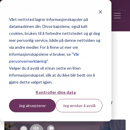
Vårt nettsted lagrer informasjonskapsler på
datamaskinen din. Disse kapslene, også kalt
cookies, brukes til å forbedre nettstedet og gi deg
Hvorfor oppdatert
mer personlig service, både på denne nettsiden og
via andre medier. For å finne ut mer om
virksomhetsdata i
informasjonskapslene vi bruker, se "
Vår
personvernerklæring
".
CRM gir bedre
Velger du å avslå vil vi kun sette en liten
informasjonskapsel, slik at du ikke blir bedt om å
beslutninger
gjøre dette valget igjen.
Kontroller dine data
Publisert 26. mai 2026 | av Kjersti Bakke – 4 minutter
Jeg aksepterer
Jeg ønsker å avslå
lesetid.