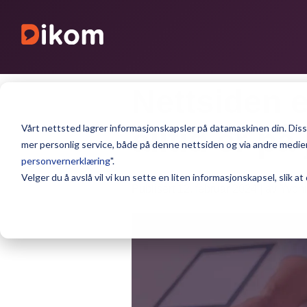
Nettsiden e
Vårt nettsted lagrer informasjonskapsler på datamaskinen din. Disse
alltid er på
mer personlig service, både på denne nettsiden og via andre medier.
personvernerklæring
".
Velger du å avslå vil vi kun sette en liten informasjonskapsel, slik at
Publisert 12. februar 2024 | av Yvon