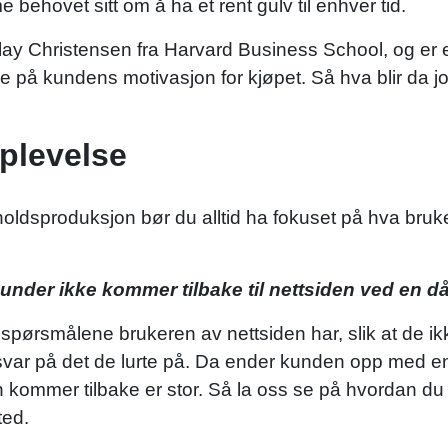
 behovet sitt om å ha et rent gulv til enhver tid.
Clay Christensen fra Harvard Business School, og e
på kundens motivasjon for kjøpet. Så hva blir da jo
plevelse
sproduksjon bør du alltid ha fokuset på hva brukere
under ikke kommer tilbake til nettsiden ved en då
å spørsmålene brukeren av nettsiden har, slik at de ikk
 svar på det de lurte på. Da ender kunden opp med en
 kommer tilbake er stor. Så la oss se på hvordan du
ted.