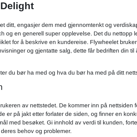
 Delight
edet ditt, engasjer dem med gjennomtenkt og verdisk
h og en generell super opplevelse. Det du nettopp l
klet for å beskrive en kundereise. Flywheelet bruk
visninger og gjentatte salg, dette får bedriften din til
ter du bør ha med og hva du bør ha med på ditt nett
n
rukeren av nettstedet. De kommer inn på nettsiden for å
 er på jakt etter forlater de siden, og finner en konku
mål med besøket. Gi innhold av verdi til kunden, for
e deres behov og problemer.