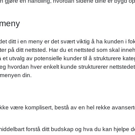
 gjøre en handling, hvordan sidene dine er bygd opp,
 meny
det ditt i en meny er det svært viktig å ha kunden i fo
ter på ditt nettsted. Har du et nettsted som skal inn
å et utvalg av potensielle kunder til å strukturere ka
 hvordan hver enkelt kunde strukturerer nettstedet d
i menyen din.
 ikke være komplisert, bestå av en hel rekke avansert
 umiddelbart forstå ditt budskap og hva du kan hjelpe