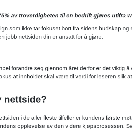
75% av troverdigheten til en bedrift gjøres utifra
esign som ikke tar fokuset bort fra sidens budskap og
n jobb nettsiden din er ansatt for å gjøre.
d
l forandre seg gjennom året derfor er det viktig å
okus at innholdet skal være til verdi for leseren slik at
 nettside?
iden i de aller fleste tilfeller er kundens første møt
r kundens opplevelse av den videre kjøpsprosessen. Sø