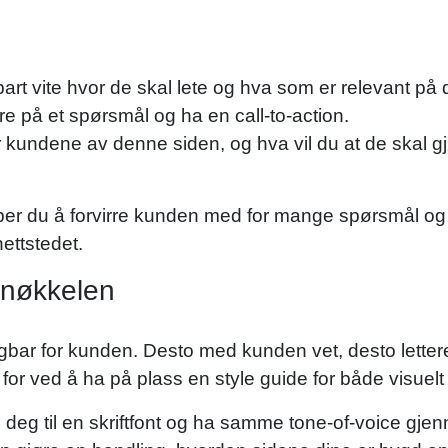
rt vite hvor de skal lete og hva som er relevant på 
re på et spørsmål og ha en call-to-action.
 kundene av denne siden, og hva vil du at de skal gjø
pper du å forvirre kunden med for mange spørsmål og 
nettstedet.
 nøkkelen
igbar for kunden. Desto med kunden vet, desto letter
or ved å ha på plass en style guide for både visuelt o
d deg til en skriftfont og ha samme tone-of-voice gje