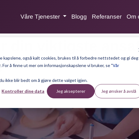
Våre Tjenester
Blogg
Referanser
Om 
r din viktigste ansa
 kapslene, også kalt cookies, brukes til å forbedre nettstedet og gi deg
 jobb
 For å finne ut mer om informasjonskapslene vi bruker, se "
Vår
 du ikke blir bedt om å gjøre dette valget igjen.
ne Røiseland Urke – 4 minutter lesetid.
Kontroller dine data
Jeg aksepterer
Jeg ønsker å avslå