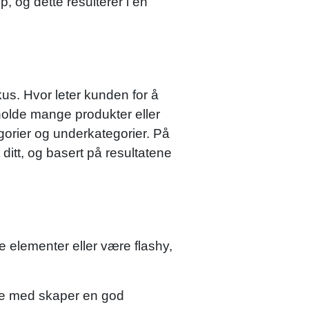
 og dette resulterer i en
kus. Hvor leter kunden for å
eholde mange produkter eller
tegorier og underkategorier. På
itt, og basert på resultatene
e elementer eller være flashy,
 de med skaper en god