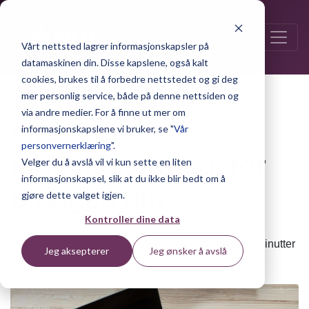
Vårt nettsted lagrer informasjonskapsler på
datamaskinen din. Disse kapslene, også kalt
cookies, brukes til å forbedre nettstedet og gi deg
Slik lager du en
mer personlig service, både på denne nettsiden og
via andre medier. For å finne ut mer om
effektiv
informasjonskapslene vi bruker, se "
Vår
personvernerklæring
".
innholdsstrategi for
Velger du å avslå vil vi kun sette en liten
informasjonskapsel, slik at du ikke blir bedt om å
bloggen din
gjøre dette valget igjen.
Kontroller dine data
Publisert 22. november 2019 | av Ina Svarstad – 5 minutter
Jeg aksepterer
Jeg ønsker å avslå
lesetid.