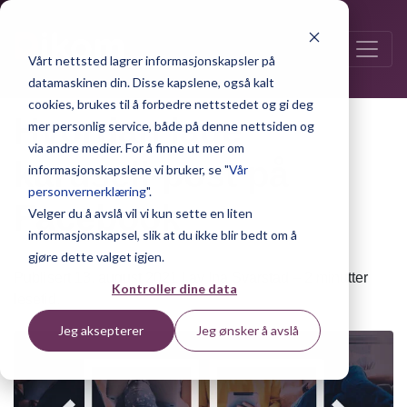
Vårt nettsted lagrer informasjonskapsler på
datamaskinen din. Disse kapslene, også kalt
cookies, brukes til å forbedre nettstedet og gi deg
Hvordan lage
mer personlig service, både på denne nettsiden og
via andre medier. For å finne ut mer om
karusell-post på
informasjonskapslene vi bruker, se "
Vår
personvernerklæring
".
Facebook
Velger du å avslå vil vi kun sette en liten
informasjonskapsel, slik at du ikke blir bedt om å
gjøre dette valget igjen.
Publisert 13. august 2021 | av Ina Svarstad – 2 minutter
Kontroller dine data
lesetid.
Jeg aksepterer
Jeg ønsker å avslå