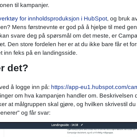
onen til kampanjer.
verktøy for innholdsproduksjon i HubSpot
, og bruk a
en? Mens førstnevnte er god på å hjelpe til med gene
 kan svare deg på spørsmål om det meste, er Campaig
. Den store fordelen her er at du ikke bare får et f
et inn feks på en landingsside.
r det?
 ved å logge inn på:
https://app-eu1.hubspot.com/ca
inger om hva kampanjen handler om. Beskrivelsen d
 at målgruppen skal gjøre, og hvilken skrivestil du v
Generer" og får svar: