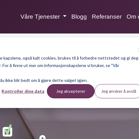
Våre Tjenester
Blogg
Referanser
Om 
er kampanjeoppsett
 kapslene, også kalt cookies, brukes til å forbedre nettstedet og gi deg
ampaign Assistant
 For å finne ut mer om informasjonskapslene vi bruker, se "
Vår
 du ikke blir bedt om å gjøre dette valget igjen.
tad – 2 minutter lesetid.
Kontroller dine data
Jeg aksepterer
Jeg ønsker å avslå