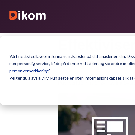
Effektivis
Vårt nettsted lagrer informasjonskapsler på datamaskinen din. Disse
HubSpot C
mer personlig service, både på denne nettsiden og via andre medier.
personvernerklæring
".
Velger du å avslå vil vi kun sette en liten informasjonskapsel, slik at
Publisert 13. mai 2024 | av Ina Svars