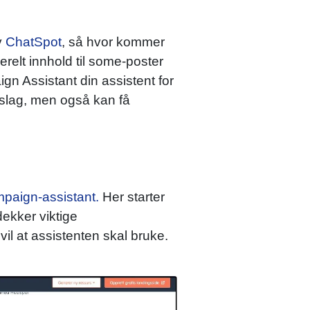
v
ChatSpot
, så hvor kommer
relt innhold til some-poster
n Assistant din assistent for
orslag, men også kan få
mpaign-assistant.
Her starter
ekker viktige
il at assistenten skal bruke.