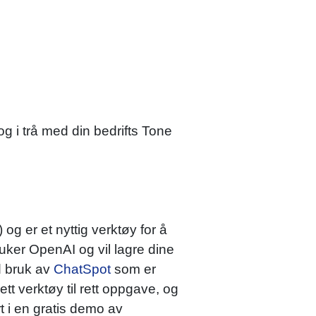
og i trå med din bedrifts Tone
og er et nyttig verktøy for å
ruker OpenAI og vil lagre dine
d bruk av
ChatSpot
som er
tt verktøy til rett oppgave, og
t i en gratis demo av