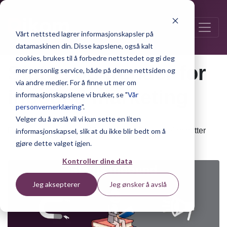
Vårt nettsted lagrer informasjonskapsler på
datamaskinen din. Disse kapslene, også kalt
cookies, brukes til å forbedre nettstedet og gi deg
Status og trender for
mer personlig service, både på denne nettsiden og
via andre medier. For å finne ut mer om
inbound marketing
informasjonskapslene vi bruker, se "
Vår
personvernerklæring
".
Velger du å avslå vil vi kun sette en liten
Publisert 7. oktober 2019 | av Kjersti Bakke – 4 minutter
informasjonskapsel, slik at du ikke blir bedt om å
lesetid.
gjøre dette valget igjen.
Kontroller dine data
Jeg aksepterer
Jeg ønsker å avslå