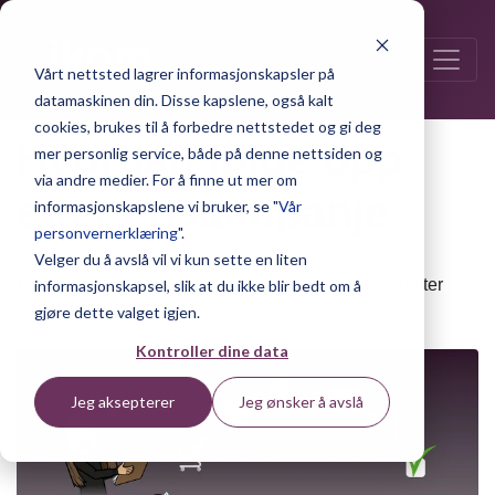
Vårt nettsted lagrer informasjonskapsler på
datamaskinen din. Disse kapslene, også kalt
cookies, brukes til å forbedre nettstedet og gi deg
Hvordan følge opp
mer personlig service, både på denne nettsiden og
via andre medier. For å finne ut mer om
etter en kampanje
informasjonskapslene vi bruker, se "
Vår
personvernerklæring
".
Velger du å avslå vil vi kun sette en liten
Publisert 11. januar 2019 | av Ina Svarstad – 3 minutter
informasjonskapsel, slik at du ikke blir bedt om å
lesetid.
gjøre dette valget igjen.
Kontroller dine data
Jeg aksepterer
Jeg ønsker å avslå