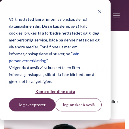
Vårt nettsted lagrer informasjonskapsler på
datamaskinen din. Disse kapslene, også kalt
cookies, brukes til å forbedre nettstedet og gi deg
Dette bør du
mer personlig service, både på denne nettsiden og
via andre medier. For å finne ut mer om
inkludere i
informasjonskapslene vi bruker, se "
Vår
personvernerklæring
".
markedsplanen din
Velger du å avslå vil vi kun sette en liten
informasjonskapsel, slik at du ikke blir bedt om å
for 2020
gjøre dette valget igjen.
Kontroller dine data
Publisert 22. oktober 2019 | av Ina Svarstad – 5 minutter
Jeg aksepterer
Jeg ønsker å avslå
lesetid.