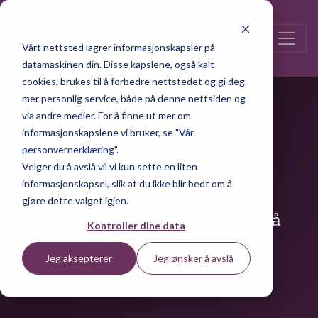
Vårt nettsted lagrer informasjonskapsler på
datamaskinen din. Disse kapslene, også kalt
cookies, brukes til å forbedre nettstedet og gi deg
mer personlig service, både på denne nettsiden og
Sjekk kvaliteten på
via andre medier. For å finne ut mer om
informasjonskapslene vi bruker, se "
Vår
din nettside
personvernerklæring
".
Velger du å avslå vil vi kun sette en liten
informasjonskapsel, slik at du ikke blir bedt om å
Fyll inn din epost og din nettsides
gjøre dette valget igjen.
adresse under for å ta en helsesjekk på
Kontroller dine data
din nettside! Er den moden for en
Jeg aksepterer
Jeg ønsker å avslå
oppdatering?