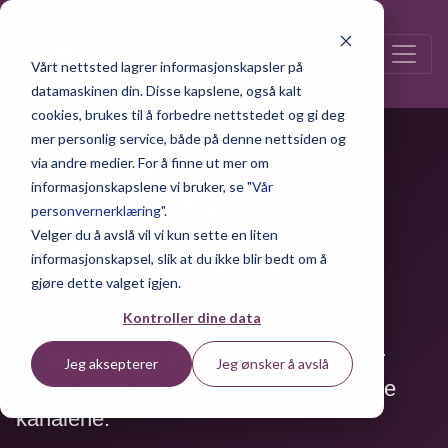
Vårt nettsted lagrer informasjonskapsler på
datamaskinen din. Disse kapslene, også kalt
cookies, brukes til å forbedre nettstedet og gi deg
mer personlig service, både på denne nettsiden og
Strategisk
via andre medier. For å finne ut mer om
informasjonskapslene vi bruker, se "
Vår
markedsføring som
personvernerklæring
".
Velger du å avslå vil vi kun sette en liten
treffer og gir verdi
informasjonskapsel, slik at du ikke blir bedt om å
gjøre dette valget igjen.
Kontroller dine data
Markedsføring i dag handler om å
produsere relevant innhold av verdi for
Jeg aksepterer
Jeg ønsker å avslå
målgruppen og være tilstede i de riktige
kanalene.