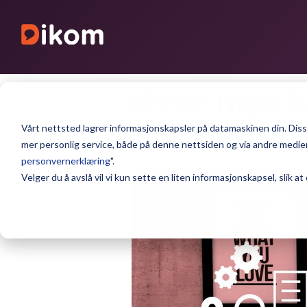
Hvor mye k
Vårt nettsted lagrer informasjonskapsler på datamaskinen din. Disse
mer personlig service, både på denne nettsiden og via andre medier.
Publisert 12. november 2018 | av Kje
personvernerklæring
".
Velger du å avslå vil vi kun sette en liten informasjonskapsel, slik at