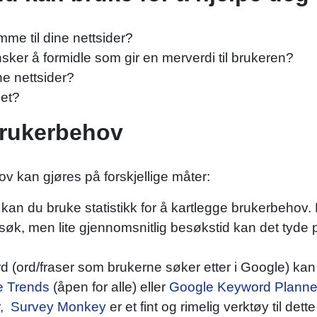
me til dine nettsider?
nsker å formidle som gir en merverdi til brukeren?
ne nettsider?
det?
brukerbehov
v kan gjøres på forskjellige måter:
r kan du bruke statistikk for å kartlegge brukerbehov.
k, men lite gjennomsnitlig besøkstid kan det tyde på 
rd (ord/fraser som brukerne søker etter i Google) ka
e Trends
(åpen for alle) eller
Google Keyword Planne
r,
Survey Monkey
er et fint og rimelig verktøy til dett