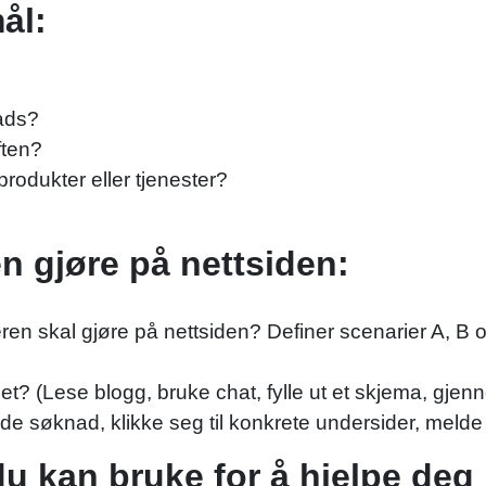
ål:
ads?
ften?
produkter eller tjenester?
n gjøre på nettsiden:
eren skal gjøre på nettsiden? Definer scenarier A, B o
t? (Lese blogg, bruke chat, fylle ut et skjema, gje
e søknad, klikke seg til konkrete undersider, melde
 kan bruke for å hjelpe deg 