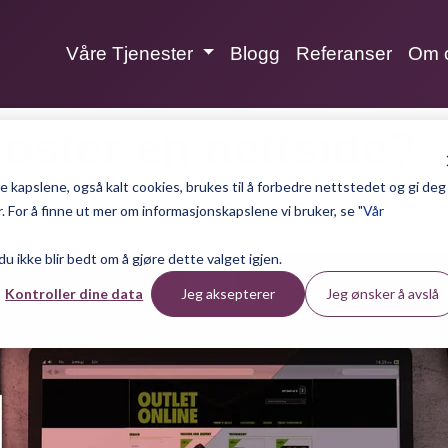
Våre Tjenester
Blogg
Referanser
Om 
oster en nettside?
 kapslene, også kalt cookies, brukes til å forbedre nettstedet og gi deg
 For å finne ut mer om informasjonskapslene vi bruker, se "
Vår
rsti Bakke – 2 minutter lesetid.
 du ikke blir bedt om å gjøre dette valget igjen.
Kontroller dine data
Jeg aksepterer
Jeg ønsker å avslå