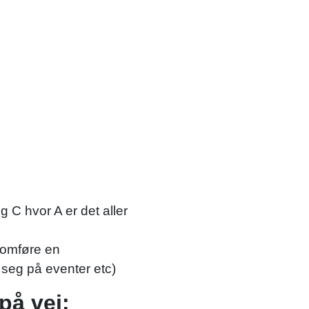
g C hvor A er det aller
nnomføre en
 seg på eventer etc)
på vei: