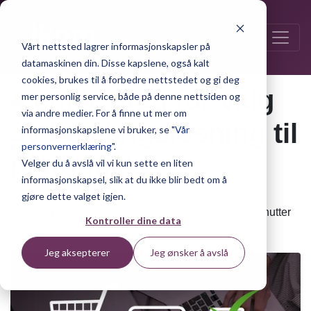
Vårt nettsted lagrer informasjonskapsler på
datamaskinen din. Disse kapslene, også kalt
cookies, brukes til å forbedre nettstedet og gi deg
4 enkle steg for valg
mer personlig service, både på denne nettsiden og
via andre medier. For å finne ut mer om
av betalingsløsning til
informasjonskapslene vi bruker, se "
Vår
personvernerklæring
".
nettbutikken
Velger du å avslå vil vi kun sette en liten
informasjonskapsel, slik at du ikke blir bedt om å
gjøre dette valget igjen.
Publisert 7. desember 2018 | av Ina Svarstad – 1 minutter
Kontroller dine data
lesetid.
Jeg aksepterer
Jeg ønsker å avslå